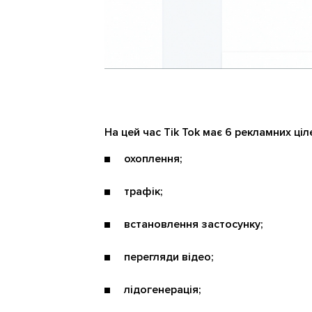
На цей час Tik Tok має 6 рекламних ціл
охоплення;
трафік;
встановлення застосунку;
перегляди відео;
лідогенерація;