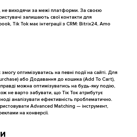
в, не виходячи за межі платформи. За своєю
ористувачі залишають свої контакти для
book, Tik Tok має інтеграції з CRM: Bitrix24, Amo
 змогу оптимізуватись на певні події на сайті. Для
urchase) або Додавання до кошика (Add To Cart),
асправді можна оптимізуватись на будь-яку подію,
ож не варто забувати, що Тік Ток атрибутує
у іноді аналізувати ефективність проблематично.
ристовувати Advanced Matching — інструмент,
еклами на конверсії.
ки