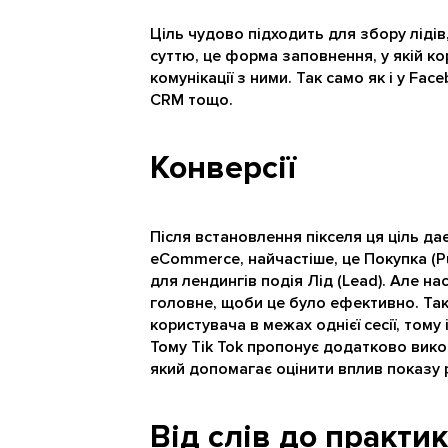
Ціль чудово підходить для збору ліді
суттю, це форма заповнення, у якій к
комунікації з ними. Так само як і у Face
CRM тощо.
Конверсії
Після встановлення пікселя ця ціль дає
eCommerce, найчастіше, це Покупка (P
для лендингів подія Лід (Lead). Але н
головне, щоби це було ефективно. Так
користувача в межах однієї сесії, том
Тому Tik Tok пропонує додатково вико
який допомагає оцінити вплив показу р
Від слів до практи