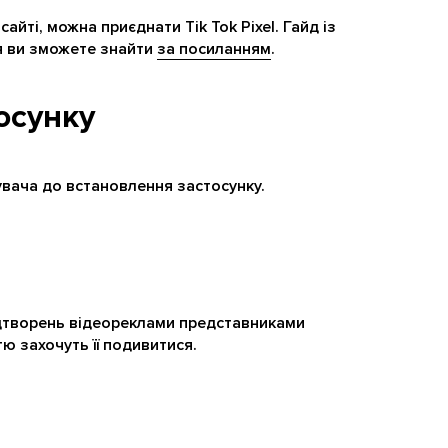
айті, можна приєднати Tik Tok Pixel. Гайд із
я ви зможете знайти
за посиланням
.
осунку
увача до встановлення застосунку.
ідтворень відеореклами представниками
тю захочуть її подивитися.