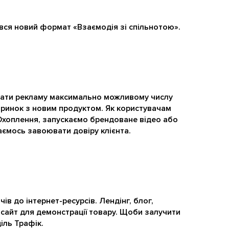
ився новий формат «Взаємодія зі спільнотою».
зати рекламу максимально можливому числу
 ринок з новим продуктом. Як користувачам
 Охоплення, запускаємо брендоване відео або
аємось завоювати довіру клієнта.
в до інтернет-ресурсів. Лендінг, блог,
бсайт для демонстрації товару. Щоби залучити
іль Трафік.