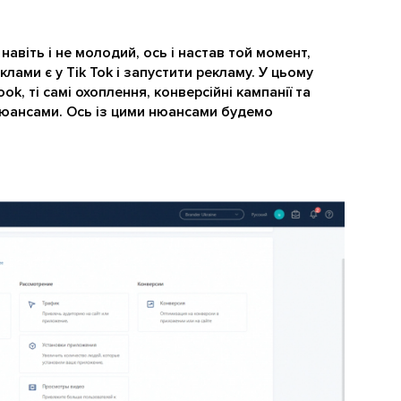
навіть і не молодий, ось і настав той момент,
клами є у Tik Tok і запустити рекламу. У цьому
k, ті самі охоплення, конверсійні кампанії та
 нюансами. Ось із цими нюансами будемо