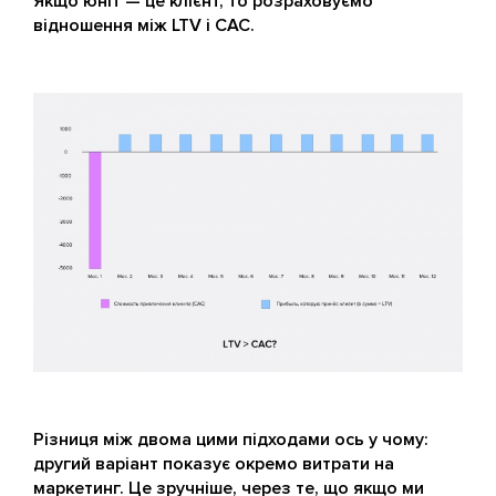
Якщо юніт — це клієнт, то розраховуємо
відношення між LTV і CAC.
Різниця між двома цими підходами ось у чому:
другий варіант показує окремо витрати на
маркетинг
. Це зручніше, через те, що якщо ми