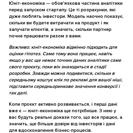
Юніт-економіка — обов'язкова частина аналітики
перед запуском стартапу. Це ті розрахунки, які
дуже люблять інвестори. Модель наочно показує,
скільки ви будете витрачати на продукт і як
залучати клієнтів, а значить, скільки партнер
почне працювати разом з вами.
Важливо: юніт-економіка відмінно підходить для
оцінки гіпотез. Саме тому вона працює, навіть
якщо у вас ще немає точних даних аналітики саме
свого проєкту, поки він знаходиться в стадії
розробки. Завжди можна подивитися, скільки в
середньому коштує клік по рекламі для вашої ніші,
підставити середньоринкове значення конверсії і
так далі.
Коли проєкт активно розвивається, і перші дані
вже є — юніт-економіка ще потрібніше. З нею у
вас будуть реальні докази того, що все працює, а
значить, ще більше довіри від інвесторів і дані
для вдосконалення бізнес-процесів.