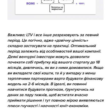
Важливо: LTV і все інше розраховують за певний
період. Це логічно, адже «довічну цінність»
складно застосувати на практиці. Оптимальний
період залежить від особливостей вашої компанії.
Деякі венчурні інвестори можуть дозволити
почекати собі прибутку від вашого стартапу до 18
місяців, дивлячись, як ви з ними домовилися. Якщо
ви вкладаєте свої кошти, та й у випадку з менш
терплячими партнерами варто будувати фінансову
модель на 2-6 місяців. В ідеалі, ви повинні
навчитися будувати прогнози, ґрунтуючись на
даних за пару тижнів, щоб встигати вчасно
приймати рішення і тут повною мірою виявляються
плюси гнучкості і наочності юніт-економіки.