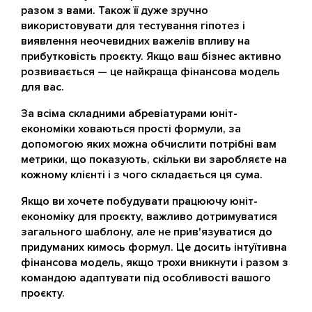
разом з вами. Також її дуже зручно
використовувати для тестування гіпотез і
виявлення неочевидних важелів впливу на
прибутковість проєкту. Якщо ваш бізнес активно
розвивається — це найкраща фінансова модель
для вас.
За всіма складними абревіатурами юніт-
економіки ховаються прості формули, за
допомогою яких можна обчислити потрібні вам
метрики, що показують, скільки ви заробляєте на
кожному клієнті і з чого складається ця сума.
Якщо ви хочете побудувати працюючу юніт-
економіку для проєкту, важливо дотримуватися
загального шаблону, але не прив'язуватися до
придуманих кимось формул. Це досить інтуїтивна
фінансова модель, якщо трохи вникнути і разом з
командою адаптувати під особливості вашого
проєкту.