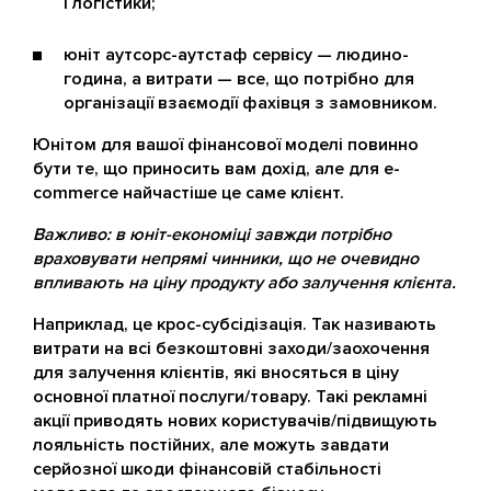
і логістики;
юніт аутсорс-аутстаф сервісу — людино-
година, а витрати — все, що потрібно для
організації взаємодії фахівця з замовником.
Юнітом для вашої фінансової моделі повинно
бути те, що приносить вам дохід, але для e-
commerce найчастіше це саме клієнт.
Важливо: в юніт-економіці завжди потрібно
враховувати непрямі чинники, що не очевидно
впливають на ціну продукту або залучення клієнта.
Наприклад, це крос-субсідізація. Так називають
витрати на всі безкоштовні заходи/заохочення
для залучення клієнтів, які вносяться в ціну
основної платної послуги/товару. Такі рекламні
акції приводять нових користувачів/підвищують
лояльність постійних, але можуть завдати
серйозної шкоди фінансовій стабільності