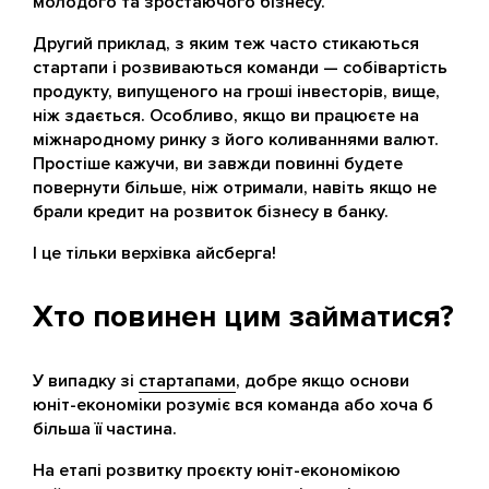
молодого та зростаючого бізнесу.
Другий приклад, з яким теж часто стикаються
стартапи і розвиваються команди — собівартість
продукту, випущеного на гроші інвесторів, вище,
ніж здається. Особливо, якщо ви працюєте на
міжнародному ринку з його коливаннями валют.
Простіше кажучи, ви завжди повинні будете
повернути більше, ніж отримали, навіть якщо не
брали кредит на розвиток бізнесу в банку.
І це тільки верхівка айсберга!
Хто повинен цим займатися?
У випадку зі
стартапами
, добре якщо основи
юніт-економіки розуміє вся команда або хоча б
більша її частина.
На етапі розвитку проєкту юніт-економікою