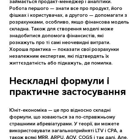
займається продакт-менеджер і аналітики.
Робота першого — знати все про продукт, його
фішках і користувачах, а другого — допомагати з
розрахунками, особливо, якщо фінансова модель
складна. Також для створення моделі може
знадобитися допомога фінансистів, які
розкажуть про ті самі неочевидні витрати.
Хороша практика — показати свої розрахунки
незалежним експертам, які підтвердять їх
життєздатність або підкажуть, де помилка.
Нескладні формули і
практичне застосування
Юніт-економіка — це про відносно складні
формули, що ховаються за по-справжньому
страшними абревіатурами. У теорії, ви можете
використовувати загальноприйняті LTV і CPA, а
також всякі MRR, ARPU, AOV, COGS і так далі. Але,