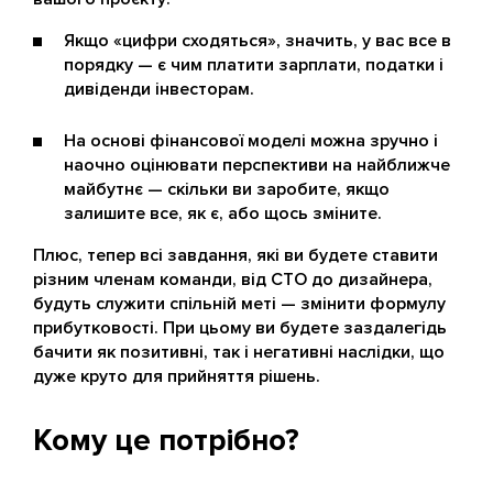
Якщо «цифри сходяться», значить, у вас все в
порядку — є чим платити зарплати, податки і
дивіденди інвесторам.
На основі фінансової моделі можна зручно і
наочно оцінювати перспективи на найближче
майбутнє — скільки ви заробите, якщо
залишите все, як є, або щось зміните.
Плюс, тепер всі завдання, які ви будете ставити
різним членам команди, від CTO до дизайнера,
будуть служити спільній меті — змінити формулу
прибутковості. При цьому ви будете заздалегідь
бачити як позитивні, так і негативні наслідки, що
дуже круто для прийняття рішень.
Кому це потрібно?