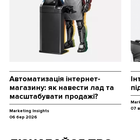
Автоматизація інтернет-
Ін
магазину: як навести лад та
пі
масштабувати продажі?
Mark
07 
Marketing Insights
06 бер 2026