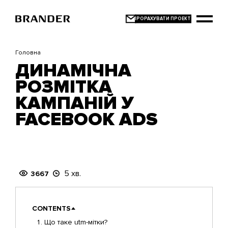
Перейти
до
основного
вмісту
Головна
ДИНАМІЧНА
РОЗМІТКА
КАМПАНІЙ У
FACEBOOK ADS
5 хв.
3667
CONTENTS
Що таке utm-мітки?