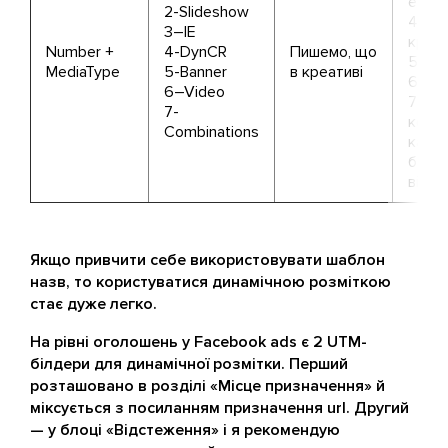
експі
2-Slideshow
4-Дин
3–IE
креа
Number +
4-DynCR
Пишемо, що
5-Ба
MediaType
5-Banner
в креативі
6-Від
6–Video
7-Буд
7-
комбі
Combinations
кару
банер
відео
Якщо привчити себе використовувати шаблон
назв, то користуватися динамічною розміткою
стає дуже легко.
На рівні оголошень у Facebook ads є 2 UTM-
білдери для динамічної розмітки. Перший
розташовано в розділі «Місце призначення» й
міксується з посиланням призначення url. Другий
— у блоці «Відстеження» і я рекомендую