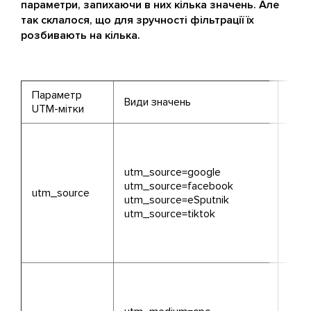
параметри, запихаючи в них кілька значень. Але
так склалося, що для зручності фільтрації їх
розбивають на кілька.
Параметр
Види значень
Поя
UTM-мітки
Дже
тра
Goog
utm_source=google
Goo
utm_source=facebook
utm_source
Пош
utm_source=eSputnik
Fac
utm_source=tiktok
Ads,
eSpu
TikT
Мод
опла
Інод