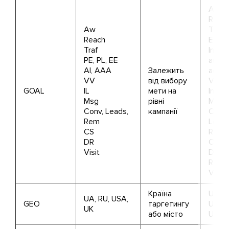
Awar
Reac
Aw
Traffi
Reach
Enga
Traf
Install
PE, PL, EE
auto
AI, AAA
Залежить
ads
VV
від вибору
Video
GOAL
IL
мети на
Inter
Msg
рівні
Mess
Conv, Leads,
кампанії
Conve
Rem
Leads
CS
Remar
DR
Catal
Visit
Dyna
Remar
Visits
Країна
Ukrain
UA, RU, USA,
GEO
таргетингу
Unite
UK
або місто
Unite