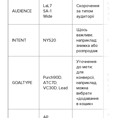
Look-
LaL7
Скорочення
Save
AUDIENCE
SA-1
за типом
Audie
Wide
аудиторії
Усе н
Щось
важливе,
INTENT
NYS20
наприклад:
NewY
знижка або
розпродаж
Уточнення
до мети;
для
Purch
Purch90D,
конверсії,
Days,
GOALTYPE
ATC7D,
наприклад,
cart 
VC30D, Lead
можна
30 da
вибрати
«додавання
в кошик»
All p
AP