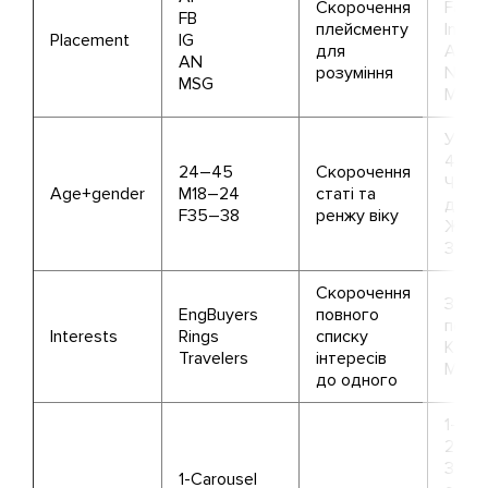
Скорочення
Face
FB
плейсменту
Insta
Placement
IG
для
Audi
AN
розуміння
Netw
MSG
Mess
Усі о
45
24–45
Скорочення
Чолов
Age+gender
M18–24
статі та
до 2
F35–38
ренжу віку
Жінки
38
Скорочення
Залуч
EngBuyers
повного
покуп
Interests
Rings
списку
Кабл
Travelers
інтересів
Манд
до одного
1-Кар
2-Сл
3-Інс
1-Carousel