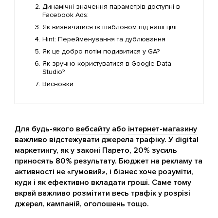
Динамічні значення параметрів доступні в
Facebook Ads:
Як визначитися із шаблоном під ваші цілі
Hint: Перейменування та дублювання
Як це добро потім подивитися у GA?
Як зручно користуватися в Google Data
Studio?
Висновки
Для будь-якого
вебсайту
або
інтернет-магазину
важливо відстежувати джерела трафіку. У digital
маркетингу, як у законі Парето, 20 % зусиль
приносять 80 % результату. Бюджет на рекламу та
активності не «гумовий», і бізнес хоче розуміти,
куди і як ефективно вкладати гроші. Саме тому
вкрай важливо розмітити весь трафік у розрізі
джерел, кампаній, оголошень тощо.