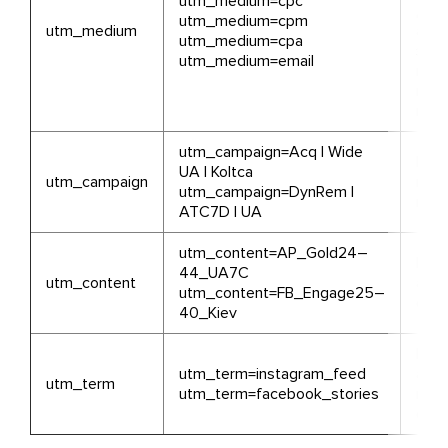
utm_medium=cpc
дод
utm_medium=cpm
utm_medium
або
utm_medium=cpa
зам
utm_medium=email
повн
назв
камп
utm_campaign=Acq | Wide
Наз
UA | Koltca
utm_campaign
камп
utm_campaign=DynRem |
груп
ATC7D | UA
utm_content=AP_Gold24–
Назв
44_UA7C
utm_content
або
utm_content=FB_Engage25–
ого
40_Kiev
Пле
utm_term=instagram_feed
або
utm_term
utm_term=facebook_stories
клю
сло