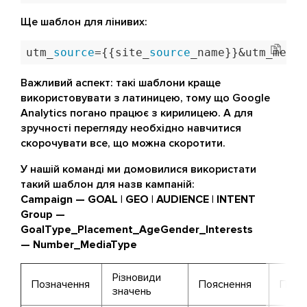
Ще шаблон для лінивих:
utm_
source
={{site_
source
_name}}&utm_mediu
Важливий аспект: такі шаблони краще
використовувати з латиницею, тому що Google
Analytics погано працює з кирилицею. А для
зручності перегляду необхідно навчитися
скорочувати все, що можна скоротити.
У нашій команді ми домовилися використати
такий шаблон для назв кампаній:
Campaign — GOAL | GEO | AUDIENCE | INTENT
Group —
GoalType_Placement_AgeGender_Interests
— Number_MediaType
Різновиди
Позначення
Пояснення
Пояс
значень