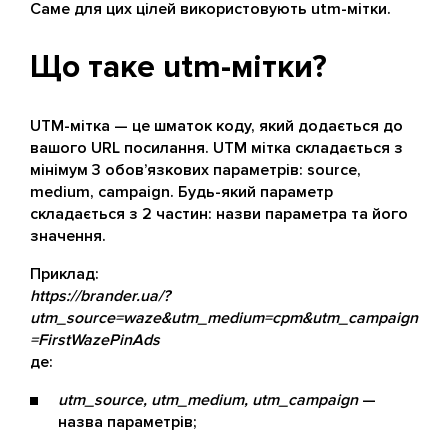
Саме для цих цілей використовують utm-мітки.
Що таке utm-мітки?
UTM-мітка — це шматок коду, який додається до
вашого URL посилання. UTM мітка складається з
мінімум 3 обов’язкових параметрів: source,
medium, campaign. Будь-який параметр
складається з 2 частин: назви параметра та його
значення.
Приклад:
https://brander.ua/?
utm_source=waze&utm_medium=cpm&utm_campaign
=FirstWazePinAds
де:
utm_source, utm_medium, utm_campaign
—
назва параметрів;