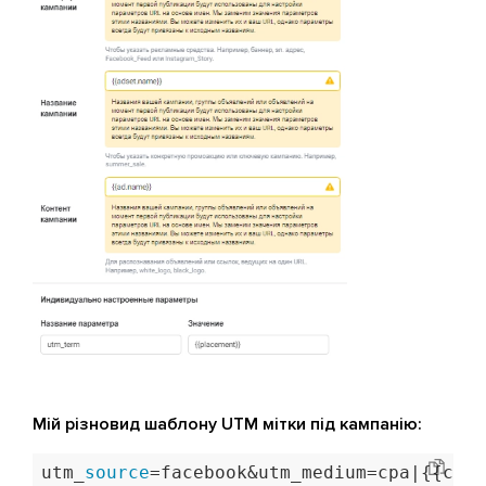
Мій різновид шаблону UTM мітки під кампанію:
utm_
source
=facebook&utm_medium=cpa|{{camp