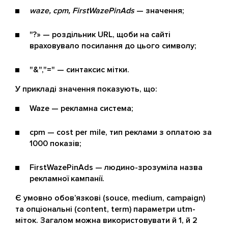
waze, cpm, FirstWazePinAds
— значення;
"?» — роздільник URL, щоби на сайті
враховувало посилання до цього символу;
"&","=" — синтаксис мітки.
У прикладі значення показують, що:
Waze — рекламна система;
cpm — cost per mile, тип реклами з оплатою за
1000 показів;
FirstWazePinAds — людино-зрозуміла назва
рекламної кампанії.
Є умовно обов’язкові (souce, medium, campaign)
та опціональні (content, term) параметри utm-
міток. Загалом можна використовувати й 1, й 2