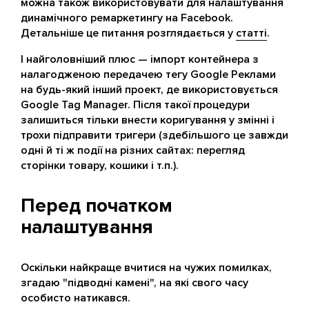
можна також використовувати для налаштування
динамічного ремаркетингу на Facebook.
Детальніше це питання розглядається у
статті
.
І найголовніший плюс — імпорт контейнера з
налагодженою передачею тегу Google Реклами
на будь-який інший проект, де використовується
Google Tag Manager. Після такої процедури
залишиться тільки внести коригування у змінні і
трохи підправити тригери (здебільшого це завжди
одні й ті ж події на різних сайтах: перегляд
сторінки товару, кошики і т.п.).
Перед початком
налаштування
Оскільки найкраще вчитися на чужих помилках,
згадаю "підводні камені", на які свого часу
особисто натикався.