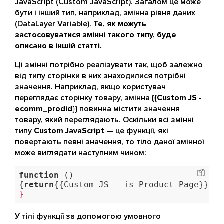
JavaScript (Custom JavaScript). Загалом це може
бути і інший тип, наприклад, змінна рівня даних
(DataLayer Variable).
Те, як можуть
застосовуватися змінні такого типу, буде
описано в іншій статті.
Ці змінні потрібно реалізувати так, щоб залежно
від типу сторінки в них знаходилися потрібні
значення. Наприклад, якщо користувач
переглядає сторінку товару, змінна
{{Custom JS -
ecomm_prodid}}
повинна містити значення
товару, який переглядають. Оскільки всі змінні
типу
Custom JavaScript
— це функції, які
повертають певні значення, то тіло даної змінної
може виглядати наступним чином:
function
()
{
return
{{Custom JS - is Product Page}}? d
}
У тілі функції за допомогою умовного