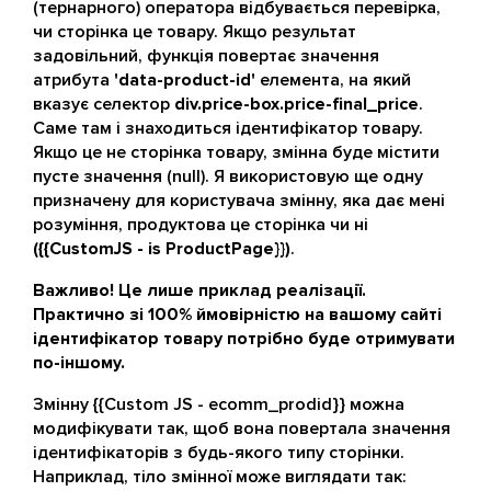
(тернарного) оператора відбувається перевірка,
чи сторінка це товару. Якщо результат
задовільний, функція повертає значення
атрибута
'data-product-id'
елемента, на який
вказує селектор
div.price-box.price-final_price
.
Саме там і знаходиться ідентифікатор товару.
Якщо це не сторінка товару, змінна буде містити
пусте значення (null). Я використовую ще одну
призначену для користувача змінну, яка дає мені
розуміння, продуктова це сторінка чи ні
({{CustomJS - is ProductPage}})
.
Важливо! Це лише приклад реалізації.
Практично зі 100% ймовірністю на вашому сайті
ідентифікатор товару потрібно буде отримувати
по-іншому.
Змінну {{Custom JS - ecomm_prodid}} можна
модифікувати так, щоб вона повертала значення
ідентифікаторів з будь-якого типу сторінки.
Наприклад, тіло змінної може виглядати так: