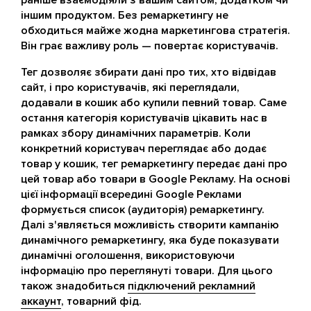
раніше взаємодіяли з вашим сайтом, додатком чи
іншим продуктом. Без ремаркетингу не
обходиться майже жодна маркетингова стратегія.
Він грає важливу роль — повертає користувачів.
Тег дозволяє збирати дані про тих, хто відвідав
сайт, і про користувачів, які переглядали,
додавали в кошик або купили певний товар. Саме
остання категорія користувачів цікавить нас в
рамках збору динамічних параметрів. Коли
конкретний користувач переглядає або додає
товар у кошик, тег ремаркетингу передає дані про
цей товар або товари в Google Рекламу. На основі
цієї інформації всередині Google Реклами
формується список (аудиторія) ремаркетингу.
Далі з'являється можливість створити кампанію
динамічного ремаркетингу, яка буде показувати
динамічні оголошення, використовуючи
інформацію про переглянуті товари. Для цього
також знадобиться
підключений рекламний
аккаунт
, товарний фід.