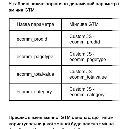
У таблиці нижче порівняно динамічний параметр і
змінна GTM.
Назва параметра
Мінлива GTM
Custom JS - 
ecomm_prodid
ecomm_prodid
Custom JS - 
ecomm_pagetype
ecomm_pagetype
Custom JS - 
ecomm_totalvalue
ecomm_totalvalue
Custom JS - 
ecomm_category
ecomm_category
Префікс в імені змінної GTM означає, що типом
користувальницької змінної буде власна змінна