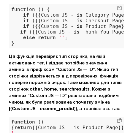
function
 () {

if
 ({{Custom JS - 
is
 Category Page}})
if
 ({{Custom JS - 
is
 Checkout Page}})
if
 ({{Custom JS - 
is
 Product Page}}) 
if
 ({{Custom JS - 
is
 Thank You Page}})
else
return
''
;

}
Ця функція перевіряє тип сторінки, на якій
активовано тег, і віддає потрібне значення
змінної з префіксом "Custom JS — ID". Якщо тип
сторінки відрізняється від перевірених, функція
поверне порожній рядок. Таке можливо для типів
сторінок
other, home, searchresults
. Кожна зі
змінних "Custom JS — ID" реалізована подібним
чином, як була реалізована спочатку змінна
{{Custom JS - ecomm_prodid}}
, а точніше ось так:
function
()
{
return
{{Custom JS - is Product Page}}? D