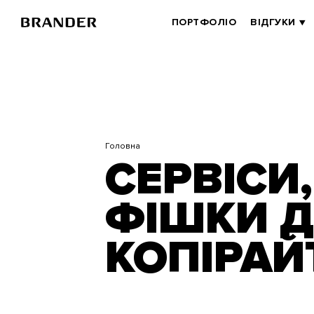
Перейти
до
BRANDER
ПОРТФОЛІО
ВІДГУКИ
основного
MAIN
вмісту
Головна
СЕРВІСИ,
ФІШКИ 
КОПІРАЙ