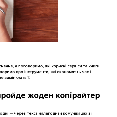
ненне, а поговоримо, які корисні сервіси та книги
воримо про інструменти, які економлять час і
е замінюють її.
 пройде жоден копірайтер
одні — через текст налагодити комунікацію зі