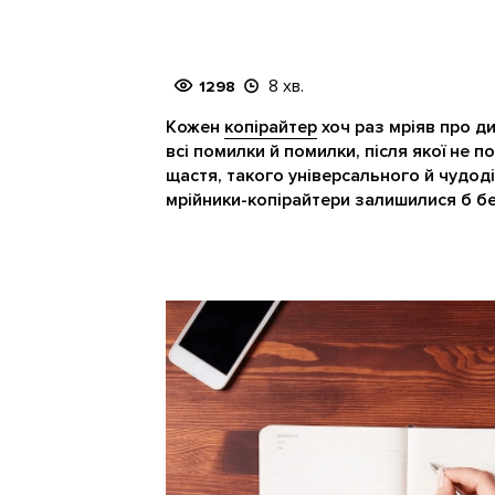
8 хв.
1298
Кожен
копірайтер
хоч раз мріяв про д
всі помилки й помилки, після якої не 
щастя, такого універсального й чудодій
мрійники-копірайтери залишилися б б