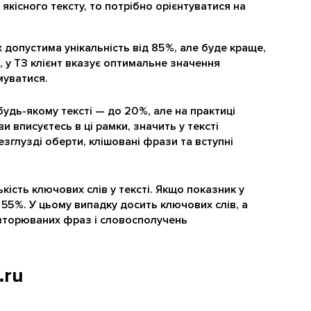
кісного тексту, то потрібно орієнтуватися на
 допустима унікальність від 85 %, але буде краще,
, у ТЗ клієнт вказує оптимальне значення
муватися.
удь-якому тексті — до 20 %, але на практиці
и вписуєтесь в ці рамки, значить у тексті
зглузді оберти, клішовані фрази та вступні
ькість ключових слів у тексті. Якщо показник у
о 55 %. У цьому випадку досить ключових слів, а
овторюваних фраз і словосполучень
.ru