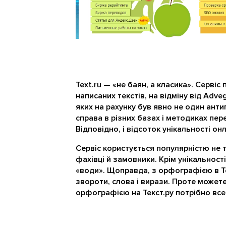
Text.ru — «не баян, а класика». Сервіс
написаних текстів, на відміну від Adve
яких на рахунку був явно не один анти
справа в різних базах і методиках пере
Відповідно, і відсоток унікальності он
Сервіс користується популярністю не т
фахівці й замовники. Крім унікальност
«води». Щоправда, з орфографією в Тек
звороти, слова і вирази. Проте можете
орфографією на Текст.ру потрібно все