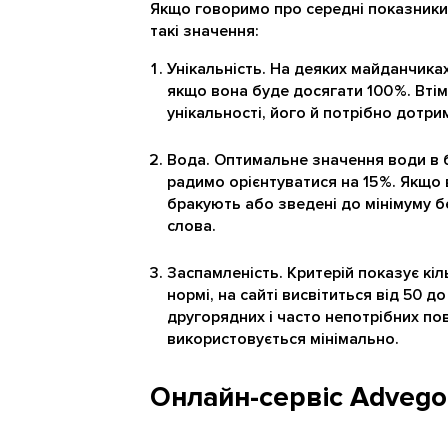
Якщо говоримо про середні показники я
такі значення:
Унікальність. На деяких майданчиках
якщо вона буде досягати 100 %. Втім
унікальності, його й потрібно дотри
Вода. Оптимальне значення води в б
радимо орієнтуватися на 15 %. Якщо в
бракують або зведені до мінімуму бе
слова.
Заспамленість. Критерій показує кіл
нормі, на сайті висвітиться від 50 д
другорядних і часто непотрібних п
використовується мінімально.
Онлайн-сервіс Advego