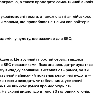
орфографію, а також проводите семантичний аналіз
й україномовні тексти, а також статті англійською,
и мовами, що приваблює не тільки копірайтерів,
академічну нудоту, що важливо для
SEO
;
двего. Це зручний і простий сервіс, завдяки
 за SEO показниками. Яких значень дотримуватися
му випадку сеошники виставляють рамки, за які
Зазвичай найнижчий показник класичної нудоти —
ми тексти виходять читабельними, усе ключі
ання не виникає думки про необхідність
На скрині видно, що в тексті 3 головних ключів,