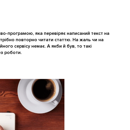
иво-програмою, яка перевіряє написаний текст на
потрібно повторно читати статтю. На жаль чи на
ного сервісу немає. А якби й був, то такі
ез роботи.