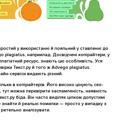
 простий у використанні й лояльний у ставленні до
go plagiatus, наприклад. Досвідчені копірайтери, у
плагіатний ресурс, знають цю особливість. Уся
вірки Текст.ру й того ж Advego plagiatus.
лайн-сервіси видають різний.
ільки в копірайтерів. Його високо цінують сео-
і, тут можна перевірити заспамленість, наявність
ст.ру біда. Він часто виділяє цілком допустимі
 знайти й реальні помилки — просто у випадку з
 ретельно аналізувати.