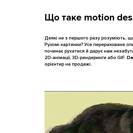
Що таке motion des
Деякі не з першого разу розуміють, щ
Рухомі картинки? Усе перераховане о
починає рухатися й дарує нам незабу
2D-анімації, 3D-рендеринги або GIF.
De
орієнтир на продажі.