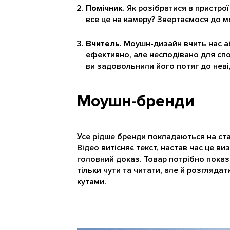
Помічник
. Як розібратися в пристро
все це на камеру? Звертаємося до 
Вчитель
. Моушн-дизайн вчить нас а
ефективно, але несподівано для спо
ви задовольнили його потяг до нев
Моушн-бренди
Усе рідше бренди покладаються на стат
Відео витісняє текст, настав час це ви
головний доказ. Товар потрібно показа
тільки чути та читати, але й розгляда
кутами.