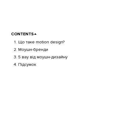
CONTENTS
Що таке motion design?
Моушн-бренди
5 вау від моушн-дизайну
Підсумок