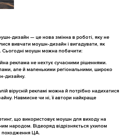
шн-дизайн — це нова змінна в роботі, яку не
лися вивчати моушн-дизайн і вигадувати, як
. Сьогодні моушн можна побачити:
ійна реклама не нехтує сучасними рішеннями.
лами, але й маленькими регіональними, широко
н-дизайну.
алій вірусній рекламі можна й потрібно надихатися
ну. Навмисне чи ні, її автори найкраще
тинг, що використовує моушн для виходу на
тним народом. Відеоряд відрізняється ухилом
и походження ЦА.