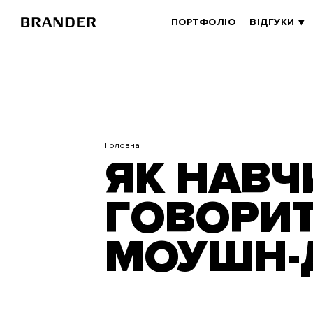
Перейти
до
BRANDER
ПОРТФОЛІО
ВІДГУКИ
основного
MAIN
вмісту
Головна
ЯК НАВЧ
ГОВОРИТ
МОУШН-