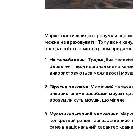
Маркетологи швидко зрозуміли, що моу
можна не враховувати. Тому вони кину
поєднати його з мистецтвом продажів
На телебаченні.
Традиційна телевіз
Зараз не тільки національними кана
використовуються можливості моуш
Вірусна реклама
.
У сміливій та зухв
використаними засобами моушн-дизай
зрозуміли суть моушн, що чіпляє.
Мультикультурний маркетинг.
Марке
конкретний ринок і заграє з конкре
саме в національний характер країн