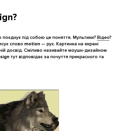
ign?
о поєднує під собою це поняття. Мультики?
Відео
?
писує слово
motion
— рух. Картинка на екрані
тній досвід. Сміливо називайте моушн-дизайном
sign
тут відповідає за почуття прекрасного та