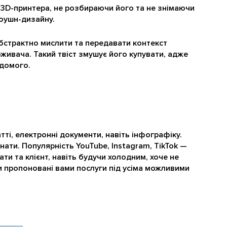
ї 3D-принтера, не розбираючи його та не знімаючи
моушн-дизайну.
бстрактно мислити та передавати контекст
живача. Такий твіст змушує його купувати, адже
ідомого.
ті, електронні документи, навіть інфографіку.
знати. Популярність YouTube, Instagram, TikTok —
ти та клієнт, навіть будучи холодним, хоче не
ти пропоновані вами послуги під усіма можливими