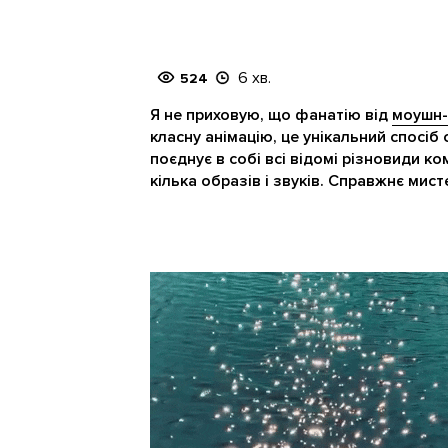
6 хв.
524
Я не приховую, що фанатію від
моушн-
класну анімацію, це унікальний спосіб
поєднує в собі всі відомі різновиди ко
кілька образів і звуків. Справжнє мис