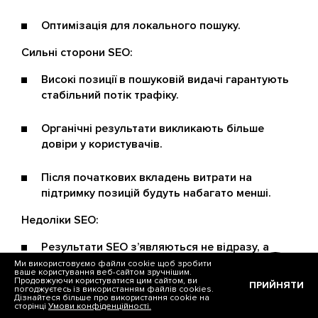
Оптимізація для локального пошуку.
Сильні сторони SEO:
Високі позиції в пошуковій видачі гарантують
стабільний потік трафіку.
Органічні результати викликають більше
довіри у користувачів.
Після початкових вкладень витрати на
підтримку позицій будуть набагато менші.
Недоліки SEO:
Результати SEO з’являються не відразу, а
через кілька місяців.
Ми використовуємо файли cookie щоб зробити
ваше користування веб-сайтом зручнішим.
Продовжуючи користуватися цим сайтом, ви
ПРИЙНЯТИ
погоджуєтесь із використанням файлів cookies.
Алгоритми пошукових систем регулярно
Дізнайтеся більше про використання cookie на
сторінці
Умови конфіденційності.
оновлюються, що вимагає постійної адаптації