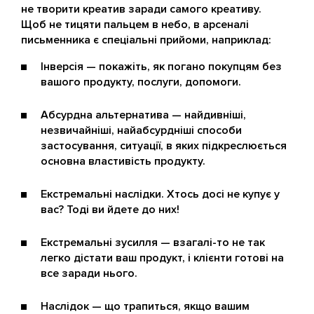
не творити креатив заради самого креативу.
Щоб не тицяти пальцем в небо, в арсеналі
письменника є спеціальні прийоми, наприклад:
Інверсія — покажіть, як погано покупцям без
вашого продукту, послуги, допомоги.
Абсурдна альтернатива — найдивніші,
незвичайніші, найабсурдніші способи
застосування, ситуації, в яких підкреслюється
основна властивість продукту.
Екстремальні наслідки. Хтось досі не купує у
вас? Тоді ви йдете до них!
Екстремальні зусилля — взагалі-то не так
легко дістати ваш продукт, і клієнти готові на
все заради нього.
Наслідок — що трапиться, якщо вашим