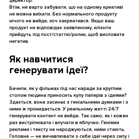
директор.
Втім, не варто забувати, що на одному креативі
не можна виїхати. Без нормального продукту
нічого не вийде, хоч закреатився. Якщо ваш
продукт не відповідає заявленому, клієнти
прийдуть під пост/статтю/ролик, щоб висловити
негатив.
Як навчитися
генерувати ідеї?
Бачили, як у фільмах під час наради за круглим
столом людина приносить купу паперів з ідеями?
Здається, вона засинає з геніальними думками і з
ними ж прокидається. У реальному житті 24/7
генерувати контент не вийде. Так само, як і кожен
раз вистрілювати і влучати в яблучко. Геніями
реклами і тексту не народжуються, ними стають.
Головне — не вичавлювати з себе ідеї через силу і