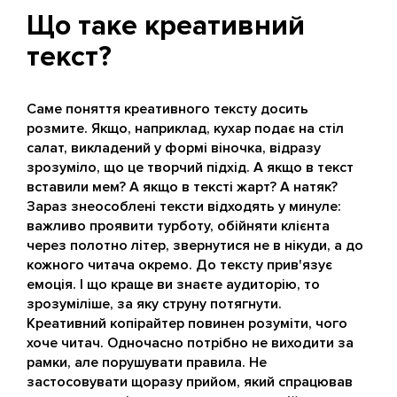
Що таке креативний
текст?
Саме поняття креативного тексту досить
розмите. Якщо, наприклад, кухар подає на стіл
салат, викладений у формі віночка, відразу
зрозуміло, що це творчий підхід. А якщо в текст
вставили мем? А якщо в тексті жарт? А натяк?
Зараз знеособлені тексти відходять у минуле:
важливо проявити турботу, обійняти клієнта
через полотно літер, звернутися не в нікуди, а до
кожного читача окремо. До тексту прив'язує
емоція. І що краще ви знаєте аудиторію, то
зрозуміліше, за яку струну потягнути.
Креативний копірайтер повинен розуміти, чого
хоче читач. Одночасно потрібно не виходити за
рамки, але порушувати правила. Не
застосовувати щоразу прийом, який спрацював