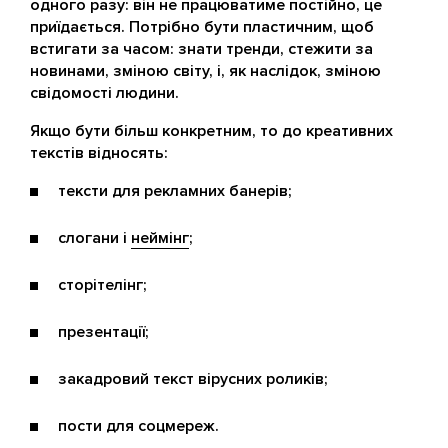
одного разу: він не працюватиме постійно, це
приїдається. Потрібно бути пластичним, щоб
встигати за часом: знати тренди, стежити за
новинами, зміною світу, і, як наслідок, зміною
свідомості людини.
Якщо бути більш конкретним, то до креативних
текстів відносять:
тексти для рекламних банерів;
слогани і
неймінг
;
сторітелінг;
презентації;
закадровий текст вірусних роликів;
пости для соцмереж.