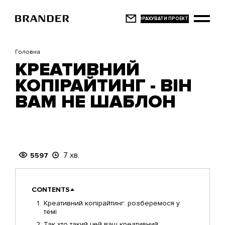
Перейти
до
основного
вмісту
Головна
КРЕАТИВНИЙ
КОПІРАЙТИНГ - ВІН
ВАМ НЕ ШАБЛОН
7 хв.
5597
CONTENTS
Креативний копірайтинг: розберемося у
темі
Так хто такий цей ваш креативний