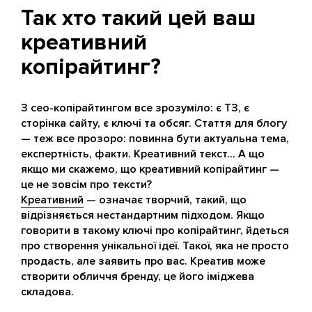
Так хто такий цей ваш
креативний
копірайтинг?
З сео-копірайтингом все зрозуміло: є ТЗ, є
сторінка сайту, є ключі та обсяг. Стаття для блогу
— теж все прозоро: повинна бути актуальна тема,
експертність, факти. Креативний текст... А що
якщо ми скажемо, що креативний копірайтинг —
це не зовсім про тексти?
Креативний
— означає творчий, такий, що
відрізняється нестандартним підходом. Якщо
говорити в такому ключі про копірайтинг, йдеться
про створення унікальної ідеї. Такої, яка не просто
продасть, але заявить про вас. Креатив може
створити обличчя бренду, це його іміджева
складова.