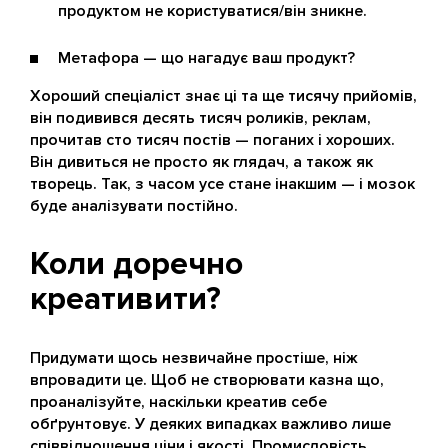
продуктом не користуватися/він зникне.
Метафора — що нагадує ваш продукт?
Хороший спеціаліст знає ці та ще тисячу прийомів,
він подивився десять тисяч роликів, реклам,
прочитав сто тисяч постів — поганих і хороших.
Він дивиться не просто як глядач, а також як
творець. Так, з часом усе стане інакшим — і мозок
буде аналізувати постійно.
Коли доречно
креативити?
Придумати щось незвичайне простіше, ніж
впровадити це. Щоб не створювати казна що,
проаналізуйте, наскільки креатив себе
обґрунтовує. У деяких випадках важливо лише
співвідношення ціни і якості. Промисловість,