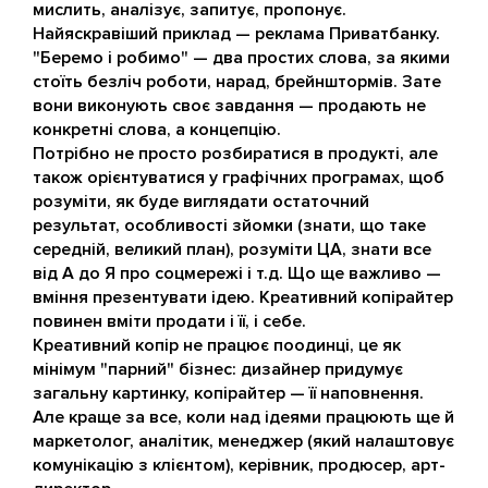
мислить, аналізує, запитує, пропонує.
Найяскравіший приклад — реклама Приватбанку.
"Беремо і робимо" — два простих слова, за якими
стоїть безліч роботи, нарад, брейнштормів. Зате
вони виконують своє завдання — продають не
конкретні слова, а концепцію.
Потрібно не просто розбиратися в продукті, але
також орієнтуватися у графічних програмах, щоб
розуміти, як буде виглядати остаточний
результат, особливості зйомки (знати, що таке
середній, великий план), розуміти ЦА, знати все
від А до Я про соцмережі і т.д. Що ще важливо —
вміння презентувати ідею. Креативний копірайтер
повинен вміти продати і її, і себе.
Креативний копір не працює поодинці, це як
мінімум "парний" бізнес: дизайнер придумує
загальну картинку, копірайтер — її наповнення.
Але краще за все, коли над ідеями працюють ще й
маркетолог, аналітик, менеджер (який налаштовує
комунікацію з клієнтом), керівник, продюсер, арт-