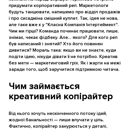
придумати корпоративний реп. Маркетологи
будуть танцювати, напишемо про відділ продажів
і про сисадміна смішний куплет. Так, ідея не нова,
але таке вже є у "Класна Компанія Інтертеймент".
Чим ми гірші? Команда починає працювати, пише,
знімає, чекає фідбеку. Але... якого? Для кого реп
був написаний і знятий? Хто його повинен
дивитися? Мораль така: якщо ви не знаєте, куди
подіти ідею, нікуди дівати її не потрібно. Креатив
без мети — маркетинговий гріх. Як і жарти на межі
заради того, щоб заручитися підтримкою читача.
Чим займається
креативний копірайтер
Від нього хочуть нескінченного потоку ідей,
жодної банальності — лише влучати у ціль.
Фактично, копірайтер занурюється у деталі,