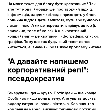
Чи може текст для блогу бути креативним? Так,
але тут мова, ймовірніше, про творчий підхід.
Інформація, задля якої люди приходять у блог,
повинна відповідати запитові, бути зрозумілою і
лаконічною. А як це передати, вирішує автор (і,
звичайно, tone of voice). А ще креативний
копірайтинг — це картинки, інфографіка, списки,
графіки. Тому що так будь-який текст легше
читається, а, значить, розв'язує проблему читача.
"А давайте напишемо
корпоративний реп!":
псевдокреатив
Генерувати ідеї — круто. Потік ідей — ще краще.
Особливо якщо вони в тему. Але уявіть досить
рядову ситуацію: ранок вівторка. Керівництво
компанії на нараді вирішує: терміново потрібно