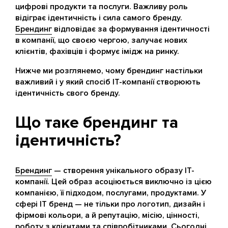
цифрові продукти та послуги. Важливу роль
відіграє ідентичність і сила самого бренду.
Брендинг
відповідає за формування ідентичності
в компанії, що своєю чергою, залучає нових
клієнтів, фахівців і формує імідж на ринку.
Нижче ми розглянемо, чому брендинг настільки
важливий і у який спосіб IT-компанії створюють
ідентичність свого бренду.
Що таке брендинг та
ідентичність?
Брендинг
— створення унікального образу IT-
компанії. Цей образ асоціюється виключно із цією
компанією, її підходом, послугами, продуктами. У
сфері IT бренд — не тільки про логотип, дизайн і
фірмові кольори, а й репутацію, місію, цінності,
роботу з клієнтами та співробітниками. Сьогодні