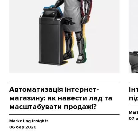
Автоматизація інтернет-
Ін
магазину: як навести лад та
пі
масштабувати продажі?
Mark
07 
Marketing Insights
06 бер 2026