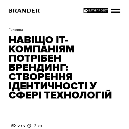
Перейти
до
основного
вмісту
Головна
НАВІЩО IT-
КОМПАНІЯМ
ПОТРІБЕН
БРЕНДИНГ:
СТВОРЕННЯ
ІДЕНТИЧНОСТІ У
СФЕРІ ТЕХНОЛОГІЙ
7 хв.
275