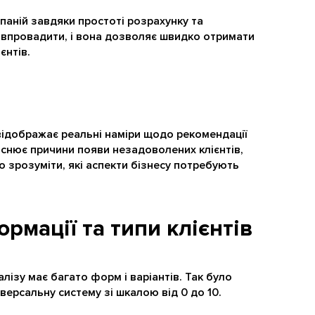
аній завдяки простоті розрахунку та
о впровадити, і вона дозволяє швидко отримати
єнтів.
 відображає реальні наміри щодо рекомендації
яснює причини появи незадоволених клієнтів,
 зрозуміти, які аспекти бізнесу потребують
рмації та типи клієнтів
лізу має багато форм і варіантів. Так було
іверсальну систему зі шкалою від 0 до 10.