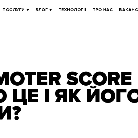
ПОСЛУГИ
БЛОГ
ТЕХНОЛОГІЇ
ПРО НАС
ВАКАНС
MOTER SCORE
О ЦЕ І ЯК ЙОГ
И?