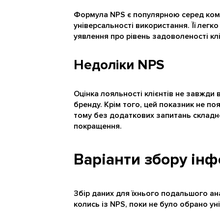
Формула NPS є популярною серед комп
універсальності використання. Її легк
уявлення про рівень задоволеності клі
Недоліки NPS
Оцінка лояльності клієнтів не завжди
бренду. Крім того, цей показник не по
тому без додаткових запитань складно
покращення.
Варіанти збору інфо
Збір даних для їхнього подальшого ана
колись із NPS, поки не було обрано ун