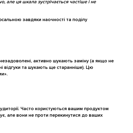
ovo, але ця шкала зустрічається частіше і не
рсальною завдяки наочності та поділу
м незадоволені, активно шукають заміну (а якщо не
і відгуки та шукають ще старанніше). Цю
ми».
 аудиторії. Часто користуються вашим продуктом
овує, але вони не проти перекинутися до ваших