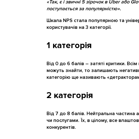
«Так, є і звичні 5 зірочок в Uber або Gl
поступається за популярністю».
Шкала NPS стала популярною та уніве
користувачів на 3 категорії.
1 категорія
Від 0 до 6 балів – затяті критики. Всі
можуть знайти, то залишають негативн
категорію ще називають «детрактора
2 категорія
Від 7 до 8 балів. Нейтральна частина
чи послугами. Їх, в цілому, все влашт
конкурентів.