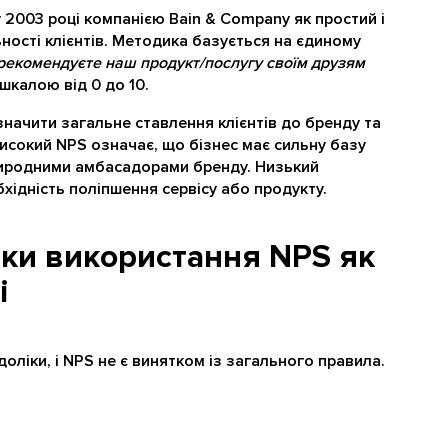
 2003 році компанією Bain & Company як простий і
ості клієнтів. Методика базується на єдиному
орекомендуєте наш продукт/послугу своїм друзям
 шкалою від 0 до 10.
начити загальне ставлення клієнтів до бренду та
Високий NPS означає, що бізнес має сильну базу
природними амбасадорами бренду. Низький
бхідність поліпшення сервісу або продукту.
іки використання NPS як
і
доліки, і NPS не є винятком із загального правила.