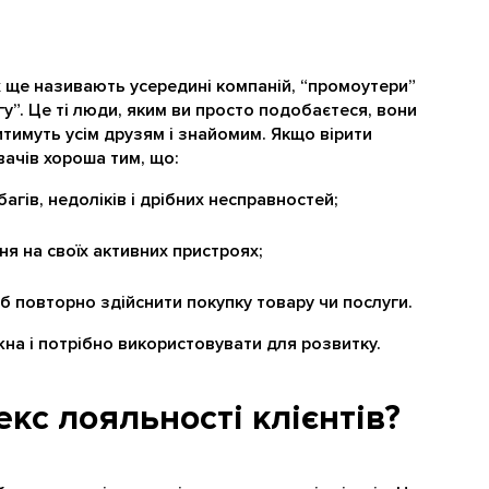
 їх ще називають усередині компаній, “промоутери”
гу”. Це ті люди, яким ви просто подобаєтеся, вони
тимуть усім друзям і знайомим. Якщо вірити
вачів хороша тим, що:
багів, недоліків і дрібних несправностей;
ня на своїх активних пристроях;
б повторно здійснити покупку товару чи послуги.
жна і потрібно використовувати для розвитку.
екс лояльності клієнтів?