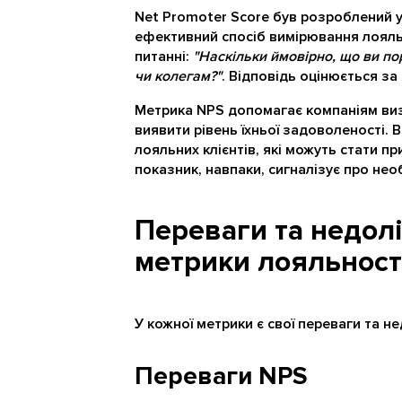
Net Promoter Score був розроблений у
ефективний спосіб вимірювання лояльн
питанні:
"Наскільки ймовірно, що ви п
чи колегам?"
. Відповідь оцінюється за
Метрика NPS допомагає компаніям виз
виявити рівень їхньої задоволеності. 
лояльних клієнтів, які можуть стати 
показник, навпаки, сигналізує про нео
Переваги та недол
метрики лояльност
У кожної метрики є свої переваги та не
Переваги NPS