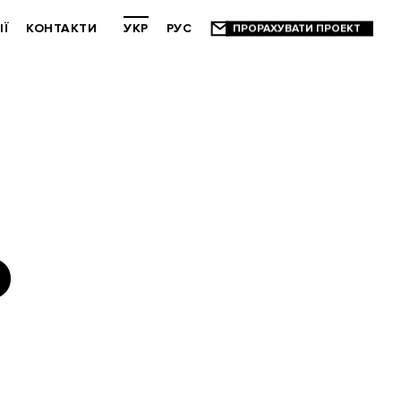
ІЇ
КОНТАКТИ
УКР
РУС
О