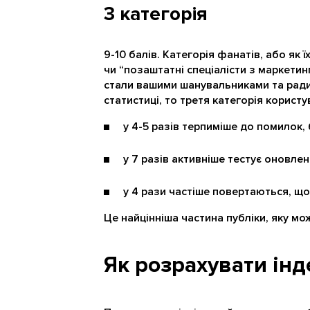
3 категорія
9-10 балів. Категорія фанатів, або як
чи “позаштатні спеціалісти з маркетин
стали вашими шанувальниками та ради
статистиці, то третя категорія користу
у 4-5 разів терпиміше до помилок, 
у 7 разів активніше тестує оновлен
у 4 рази частіше повертаються, що
Це найцінніша частина публіки, яку мо
Як розрахувати інд