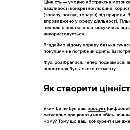
Цінність
— умовно абстрактна метрика.
важливості конкретної людини, користу
(товару, послуг, товарів) від природи
впроваджено у сферу діяльності. Тіл
певною цінністю, відштовхуючись від с
використовується.
Згадаймо відому пораду батька сучасн
покупцям не потрібний дриль. Їм потріб
Фух, розібралися. Тепер подивімося, я
відносинах будь-якого сегменту.
Як створити цінніс
Яким би не був ваш
продукт
(цифровий 
регулярно працювати над збільшенням
Чому? Тому що ваші конкуренти це вже