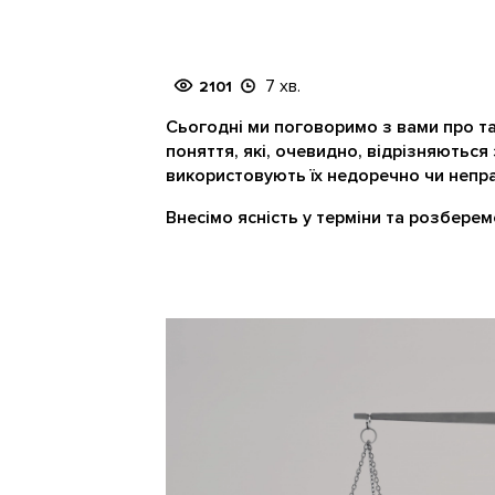
7 хв.
2101
Сьогодні ми поговоримо з вами про так
поняття, які, очевидно, відрізняються 
використовують їх недоречно чи непр
Внесімо ясність у терміни та розберемо