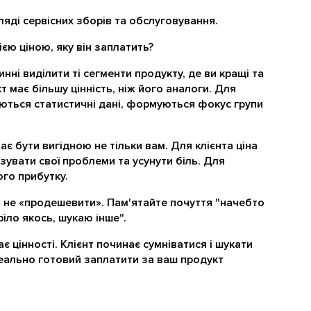
гляді сервісних зборів та обслуговування.
ією ціною, яку він заплатить?
инні виділити ті сегменти продукту, де ви кращі та
т має більшу цінність, ніж його аналоги. Для
ються статистичні дані, формуються фокус групи
має бути вигідною не тільки вам. Для клієнта ціна
язувати свої проблеми та усунути біль. Для
ого прибутку.
та не «продешевити». Пам'ятайте почуття "начебто
іло якось, шукаю інше".
ає цінності. Клієнт починає сумніватися і шукати
реально готовий заплатити за ваш продукт