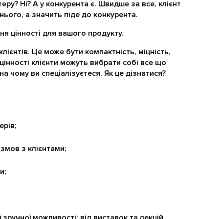
теру? Ні? А у конкурента є. Швидше за все, клієнт
нього, а значить піде до конкурента.
я цінності для вашого продукту.
клієнтів. Це може бути компактність, міцність,
цінності клієнти можуть вибрати собі все що
на чому ви спеціалізуєтеся. Як це дізнатися?
ерів;
змов з клієнтами;
и;
ї зручної можливості: від виставок та лекцій