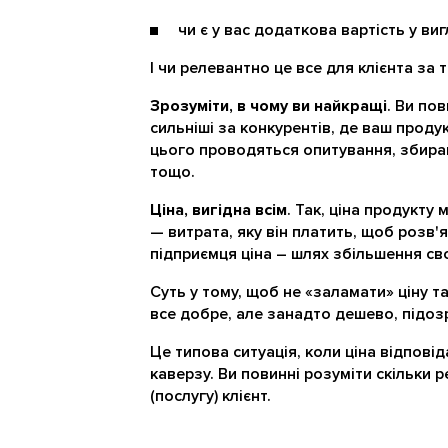
чи є у вас додаткова вартість у ви
І чи релевантно це все для клієнта за т
Зрозуміти, в чому ви найкращі
. Ви пов
сильніші за конкурентів, де ваш продук
цього проводяться опитування, збира
тощо.
Ціна, вигідна всім
. Так, ціна продукту 
— витрата, яку він платить, щоб розв'
підприємця ціна – шлях збільшення св
Суть у тому, щоб не «заламати» ціну 
все добре, але занадто дешево, підозр
Це типова ситуація, коли ціна відповід
каверзу. Ви повинні розуміти скільки 
(послугу) клієнт.