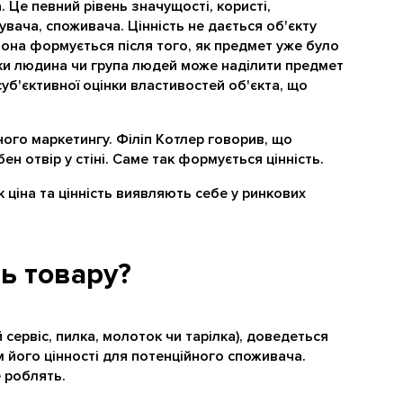
 Це певний рівень значущості, користі,
вача, споживача. Цінність не дається об'єкту
. Вона формується після того, як предмет уже було
ьки людина чи група людей може наділити предмет
уб'єктивної оцінки властивостей об'єкта, що
ого маркетингу. Філіп Котлер говорив, що
ен отвір у стіні. Саме так формується цінність.
к ціна та цінність виявляють себе у ринкових
ть товару?
сервіс, пилка, молоток чи тарілка), доведеться
 його цінності для потенційного споживача.
 роблять.