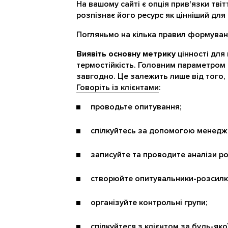
На вашому сайті є опція прив'язки твіт
розпізнає його ресурс як цінніший для 
Погляньмо на кілька правил формуванн
Виявіть основну метрику
цінності для 
термостійкість. Головним параметром 
завгодно. Це залежить лише від того, 
Говоріть із клієнтами
:
проводьте опитування;
спілкуйтесь за допомогою менедж
записуйте та проводите аналізи ро
створюйте опитувальники-розсилк
організуйте контрольні групи;
спілкуйтеся з клієнтом за будь-яко