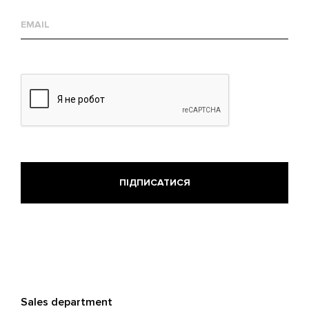
Е-
mail
Sales department