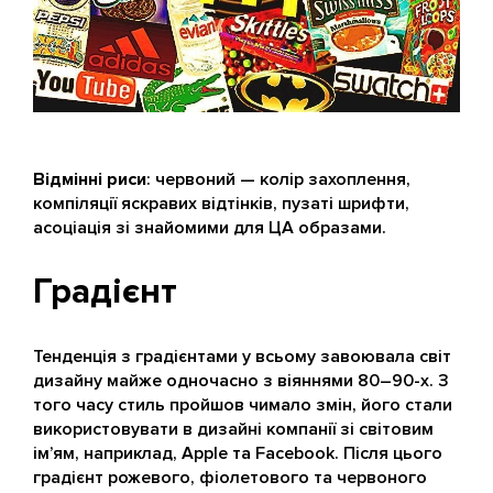
Відмінні риси
: червоний — колір захоплення,
компіляції яскравих відтінків, пузаті шрифти,
асоціація зі знайомими для ЦА образами.
Градієнт
Тенденція з градієнтами у всьому завоювала світ
дизайну майже одночасно з віяннями 80–90-х. З
того часу стиль пройшов чимало змін, його стали
використовувати в дизайні компанії зі світовим
ім’ям, наприклад, Apple та Facebook. Після цього
градієнт рожевого, фіолетового та червоного