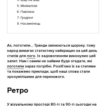
Мінімалізм
Павлини
Градієнт
Насамкінець
Ах, логотипи… Тренди змінюються щороку, тому
народ вимагає статистику найкращих на цей день
стилів для
лого
. Із задоволенням виконуємо цей
запит. Нам і самим не зайвим буде згадати, які
логотипи
зараз потрібні. Розіб’ємо їх за стилями
та покажемо приклади, щоб наші слова стали
зрозумілішими для перехожого.
Ретро
У візуальному просторі 80-ті та 90-ті сьогодні на