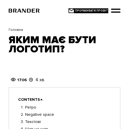
Перейти
до
основного
вмісту
Головна
ЯКИМ МАЄ БУТИ
ЛОГОТИП?
4 хв.
1706
CONTENTS
Ретро
Negative space
Текстові
Шар на шар