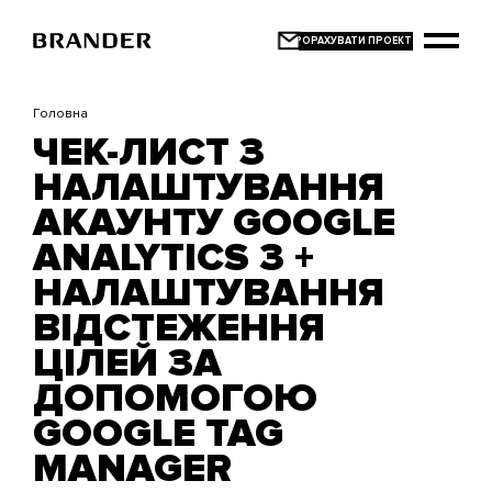
Перейти
до
основного
вмісту
Головна
ЧЕК-ЛИСТ З
НАЛАШТУВАННЯ
АКАУНТУ GOOGLE
ANALYTICS 3 +
НАЛАШТУВАННЯ
ВІДСТЕЖЕННЯ
ЦІЛЕЙ ЗА
ДОПОМОГОЮ
GOOGLE TAG
MANAGER