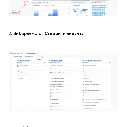
Вибираємо «
+ Створити акаунт
».