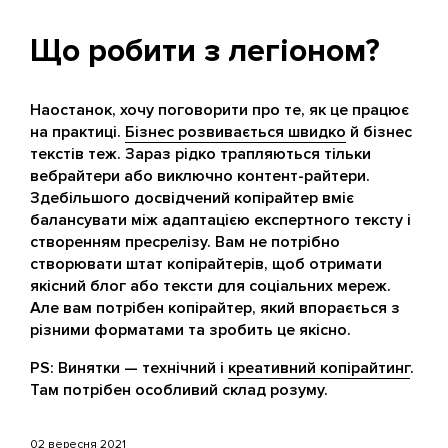
Що робити з легіоном?
Наостанок, хочу поговорити про те, як це працює
на практиці.
Бізнес розвивається швидко
й бізнес
текстів теж. Зараз рідко трапляються тільки
вебрайтери або виключно контент-райтери.
Здебільшого досвідчений копірайтер вміє
балансувати між адаптацією експертного тексту і
створенням пресрелізу. Вам не потрібно
створювати штат копірайтерів, щоб отримати
якісний блог або тексти для соціальних мереж.
Але вам потрібен копірайтер, який впорається з
різними форматами та зробить це якісно.
PS: Винятки — технічний і
креативний копірайтинг
.
Там потрібен особливий склад розуму.
02 вересня 2021