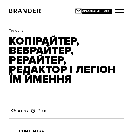
Перейти
до
основного
вмісту
Головна
КОПІРАЙТЕР,
ВЕБРАЙТЕР,
РЕРАЙТЕР,
РЕДАКТОР І ЛЕГІОН
ЇМ ЙМЕННЯ
7 хв.
4097
CONTENTS