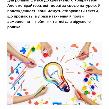
для ролика? Це все до креативного копірайтеру.
Але є копірайтери, які творці за своєю натурою. У
повсякденності вони можуть створювати тексти,
що продають, а у разі натхнення й появи
замовлення — неймінги та ідеї для вірусного
ролика.