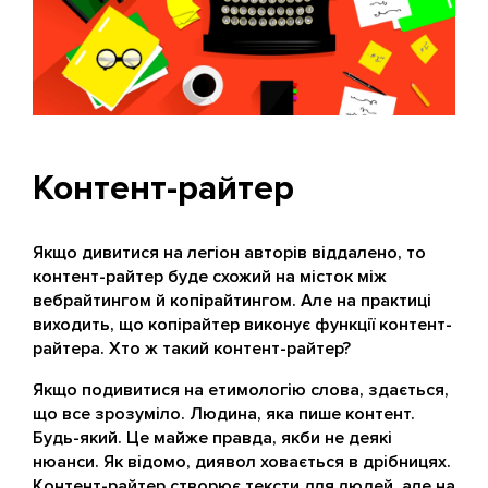
Контент-райтер
Якщо дивитися на легіон авторів віддалено, то
контент-райтер буде схожий на місток між
вебрайтингом й копірайтингом. Але на практиці
виходить, що копірайтер виконує функції контент-
райтера. Хто ж такий контент-райтер?
Якщо подивитися на етимологію слова, здається,
що все зрозуміло. Людина, яка пише контент.
Будь-який. Це майже правда, якби не деякі
нюанси. Як відомо, диявол ховається в дрібницях.
Контент-райтер створює тексти для людей, але на