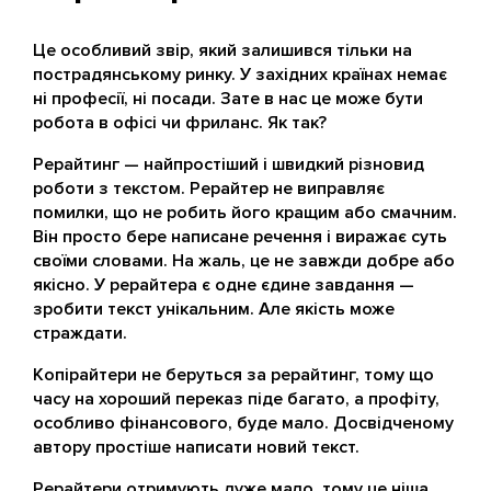
Це особливий звір, який залишився тільки на
пострадянському ринку. У західних країнах немає
ні професії, ні посади. Зате в нас це може бути
робота в офісі чи фриланс. Як так?
Рерайтинг — найпростіший і швидкий різновид
роботи з текстом. Рерайтер не виправляє
помилки, що не робить його кращим або смачним.
Він просто бере написане речення і виражає суть
своїми словами. На жаль, це не завжди добре або
якісно. У рерайтера є одне єдине завдання —
зробити текст унікальним. Але якість може
страждати.
Копірайтери не беруться за рерайтинг, тому що
часу на хороший переказ піде багато, а профіту,
особливо фінансового, буде мало. Досвідченому
автору простіше написати новий текст.
Рерайтери отримують дуже мало, тому це ніша