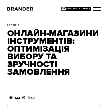
Перейти
до
основного
вмісту
Головна
ОНЛАЙН-МАГАЗИНИ
ІНСТРУМЕНТІВ:
ОПТИМІЗАЦІЯ
ВИБОРУ ТА
ЗРУЧНОСТІ
ЗАМОВЛЕННЯ
5 хв.
133