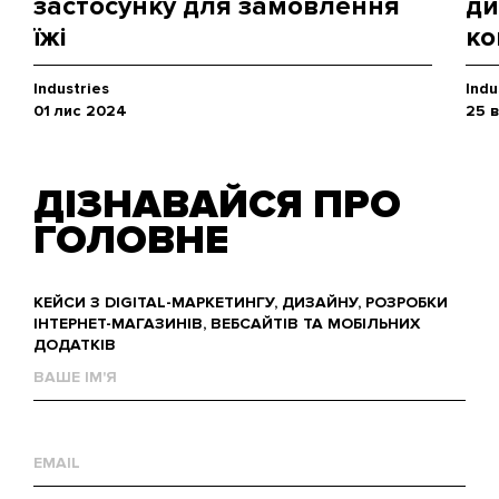
застосунку для замовлення
ди
їжі
ко
Industries
Indu
01 лис 2024
25 
ДІЗНАВАЙСЯ ПРО
ГОЛОВНЕ
КЕЙСИ З DIGITAL-МАРКЕТИНГУ, ДИЗАЙНУ, РОЗРОБКИ
ІНТЕРНЕТ-МАГАЗИНІВ, ВЕБСАЙТІВ ТА МОБІЛЬНИХ
ДОДАТКІВ
Ваше
им'я
Е-
mail