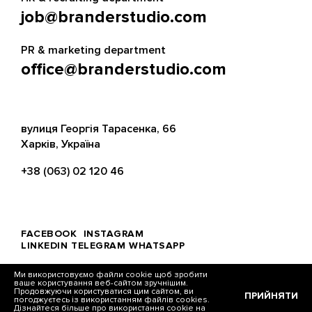
job@branderstudio.com
PR & marketing department
office@branderstudio.com
вулиця Георгія Тарасенка, 66
Харків, Україна
+38 (063) 02 120 46
FACEBOOK
INSTAGRAM
LINKEDIN
TELEGRAM
WHATSAPP
Ми використовуємо файли cookie щоб зробити
ваше користування веб-сайтом зручнішим.
Продовжуючи користуватися цим сайтом, ви
ПРИЙНЯТИ
погоджуєтесь із використанням файлів cookies.
© Brander, 2026
Дізнайтеся більше про використання cookie на