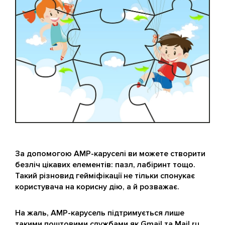
За допомогою AMP-каруселі ви можете створити
безліч цікавих елементів: пазл, лабіринт тощо.
Такий різновид гейміфікації не тільки спонукає
користувача на корисну дію, а й розважає.
На жаль, AMP-карусель підтримується лише
такими поштовими службами як Gmail та Mail.ru.