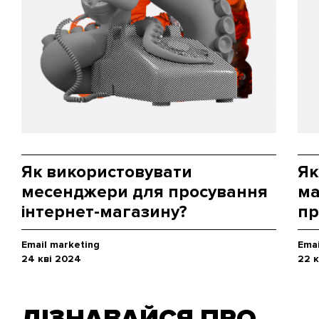
Як використовувати
Як
месенджери для просування
ма
інтернет-магазину?
пр
Email marketing
Emai
24 кві 2024
22 
ДІЗНАВАЙСЯ ПРО