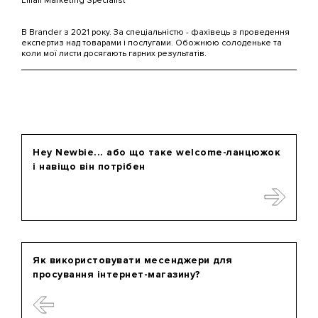
Email Marketing Specialist
В Brander з 2021 року. За спеціальністю - фахівець з проведення
експертиз над товарами і послугами. Обожнюю солоденьке та
коли мої листи досягають гарних результатів.
Hey Newbie... або що таке welcome-ланцюжок
і навіщо він потрібен
Як використовувати месенджери для
просування інтернет-магазину?