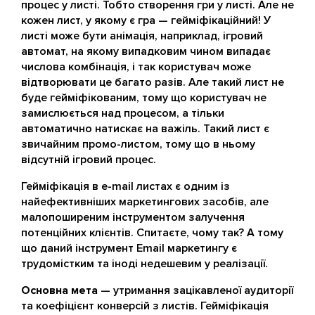
процес у листі. Тобто створення гри у листі. Але не
кожен лист, у якому є гра — гейміфікаційний! У
листі може бути анімація, наприклад, ігровий
автомат, на якому випадковим чином випадає
числова комбінація, і так користувач може
відтворювати це багато разів. Але такий лист не
буде гейміфікованим, тому що користувач не
замислюється над процесом, а тільки
автоматично натискає на важіль. Такий лист є
звичайним промо-листом, тому що в ньому
відсутній ігровий процес.
Гейміфікація в e-mail листах є одним із
найефективніших маркетингових засобів, але
малопоширеним інструментом залучення
потенційних клієнтів. Спитаєте, чому так? А тому
що даний інструмент Email маркетингу є
трудомістким та іноді недешевим у реалізації.
Основна мета
— утримання зацікавленої аудиторії
та коефіцієнт конверсій з листів. Гейміфікація