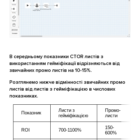
В середньому показники CTOR листів з
використанням гейміфікації відрізняються від
звичайних промо листів на 10-15%.
Розглянемо нижче відмінності звичайних промо
листів від листів з гейміфікацією в числових
показниках.
Листи з 
Промо-
Показник
гейміфікацією
листи
150-
ROI 
700-1100%
600%