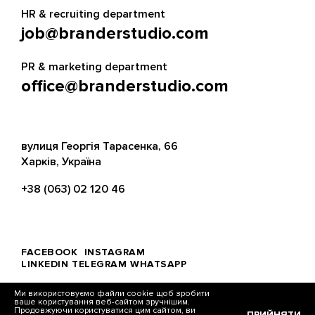
HR & recruiting department
job@branderstudio.com
PR & marketing department
office@branderstudio.com
вулиця Георгія Тарасенка, 66
Харків, Україна
+38 (063) 02 120 46
FACEBOOK
INSTAGRAM
LINKEDIN
TELEGRAM
WHATSAPP
Ми використовуємо файли cookie щоб зробити
ваше користування веб-сайтом зручнішим.
Продовжуючи користуватися цим сайтом, ви
ПРИЙНЯТИ