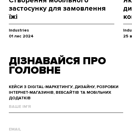
Створення мобільного
Як
застосунку для замовлення
ди
їжі
ко
Industries
Indu
01 лис 2024
25 
ДІЗНАВАЙСЯ ПРО
ГОЛОВНЕ
КЕЙСИ З DIGITAL-МАРКЕТИНГУ, ДИЗАЙНУ, РОЗРОБКИ
ІНТЕРНЕТ-МАГАЗИНІВ, ВЕБСАЙТІВ ТА МОБІЛЬНИХ
ДОДАТКІВ
Ваше
им'я
Е-